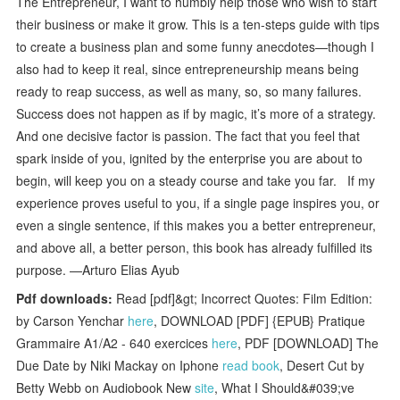
The Entrepreneur, I want to humbly help those who wish to start
their business or make it grow. This is a ten-steps guide with tips
to create a business plan and some funny anecdotes—though I
also had to keep it real, since entrepreneurship means being
ready to reap success, as well as many, so, so many failures.
Success does not happen as if by magic, it’s more of a strategy.
And one decisive factor is passion. The fact that you feel that
spark inside of you, ignited by the enterprise you are about to
begin, will keep you on a steady course and take you far. If my
experience proves useful to you, if a single page inspires you, or
even a single sentence, if this makes you a better entrepreneur,
and above all, a better person, this book has already fulfilled its
purpose. —Arturo Elias Ayub
Pdf downloads:
Read [pdf]&gt; Incorrect Quotes: Film Edition:
by Carson Yenchar
here
, DOWNLOAD [PDF] {EPUB} Pratique
Grammaire A1/A2 - 640 exercices
here
, PDF [DOWNLOAD] The
Due Date by Niki Mackay on Iphone
read book
, Desert Cut by
Betty Webb on Audiobook New
site
, What I Should&#039;ve