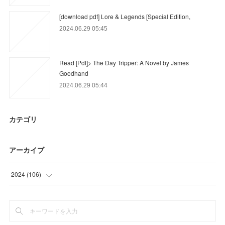
[download pdf] Lore & Legends [Special Edition,
2024.06.29 05:45
Read [Pdf]> The Day Tripper: A Novel by James
Goodhand
2024.06.29 05:44
カテゴリ
アーカイブ
2024
(
106
)
(
94
)
(
12
)